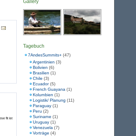
Gallery
Tagebuch
7AndesSummits+
(47)
Argentinien
(3)
Bolivien
(6)
Brasilien
(1)
Chile
(3)
Ecuador
(5)
French Guayana
(1)
Kolumbien
(1)
Logistik/ Planung
(11)
Paraguay
(1)
Peru
(2)
Suriname
(1)
e fit ist
Uruguay
(1)
Venezuela
(7)
Vorträge
(4)