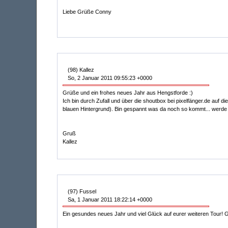
Liebe Grüße Conny
(98) Kallez
So, 2 Januar 2011 09:55:23 +0000
Grüße und ein frohes neues Jahr aus Hengstforde :)
Ich bin durch Zufall und über die shoutbox bei pixelfänger.de auf 
blauen Hintergrund). Bin gespannt was da noch so kommt... werde m
Gruß
Kallez
(97) Fussel
Sa, 1 Januar 2011 18:22:14 +0000
Ein gesundes neues Jahr und viel Glück auf eurer weiteren Tour! Gr