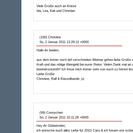
Viele Grüße auch an Kriese
Ida, Lea, Kati und Christian
(100) Christine
So, 2 Januar 2011 13:28:12 +0000
Hallo ihr beiden,
aus dem immer noch tief verschneiten Weimar gehen liebe Grüße zu
Kraft und das nötige Kleingeld bei eurer Reise. Vielen Dank mal an d
beeindruckend!!! Ich freue mich immer sehr von euch zu hören/ le
Liebe Grüße
Christine, Ralf & Rasselbande ;o)
(99) Connychen
So, 2 Januar 2011 10:11:28 +0000
Hey ihr Globetrotter,
ich wünsche euch alles Liebe für 2011! Caro & ich freuen uns scho