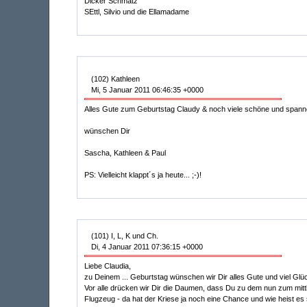
Dicker Schmatz
SEttl, Silvio und die Ellamadame
(102) Kathleen
Mi, 5 Januar 2011 06:46:35 +0000
Alles Gute zum Geburtstag Claudy & noch viele schöne und span
wünschen Dir
Sascha, Kathleen & Paul
PS: Vielleicht klappt´s ja heute... ;-)!
(101) I, L, K und Ch.
Di, 4 Januar 2011 07:36:15 +0000
Liebe Claudia,
zu Deinem ... Geburtstag wünschen wir Dir alles Gute und viel Glüc
Vor alle drücken wir Dir die Daumen, dass Du zu dem nun zum mitt
Flugzeug - da hat der Kriese ja noch eine Chance und wie heist es s