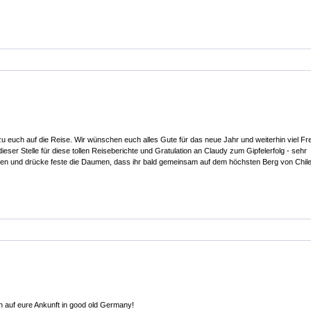
 euch auf die Reise. Wir wünschen euch alles Gute für das neue Jahr und weiterhin viel Fr
ieser Stelle für diese tollen Reiseberichte und Gratulation an Claudy zum Gipfelerfolg - sehr
sen und drücke feste die Daumen, dass ihr bald gemeinsam auf dem höchsten Berg von Chile
n auf eure Ankunft in good old Germany!