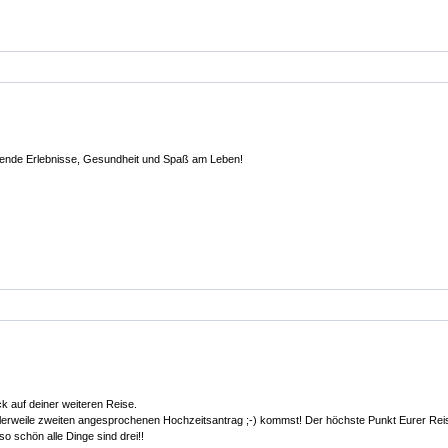
nende Erlebnisse, Gesundheit und Spaß am Leben!
k auf deiner weiteren Reise.
lerweile zweiten angesprochenen Hochzeitsantrag ;-) kommst! Der höchste Punkt Eurer Reis
o schön alle Dinge sind drei!!