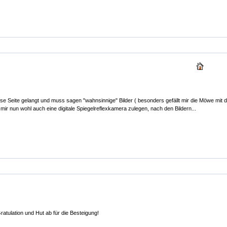
diese Seite gelangt und muss sagen "wahnsinnige" Bilder ( besonders gefällt mir die Möwe mit
ir nun wohl auch eine digitale Spiegelreflexkamera zulegen, nach den Bildern...
atulation und Hut ab für die Besteigung!