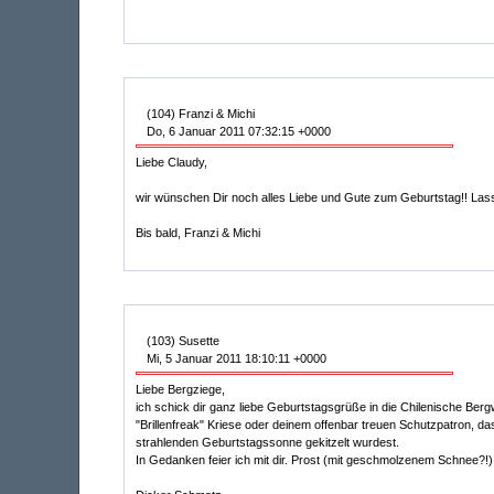
(104) Franzi & Michi
Do, 6 Januar 2011 07:32:15 +0000
Liebe Claudy,
wir wünschen Dir noch alles Liebe und Gute zum Geburtstag!! Las
Bis bald, Franzi & Michi
(103) Susette
Mi, 5 Januar 2011 18:10:11 +0000
Liebe Bergziege,
ich schick dir ganz liebe Geburtstagsgrüße in die Chilenische Be
"Brillenfreak" Kriese oder deinem offenbar treuen Schutzpatron, da
strahlenden Geburtstagssonne gekitzelt wurdest.
In Gedanken feier ich mit dir. Prost (mit geschmolzenem Schnee?!)