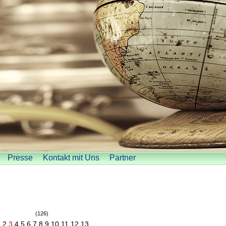
Presse
Kontakt mit Uns
Partner
(126)
1
2
3
4
5
6
7
8
9
10
11
12
13