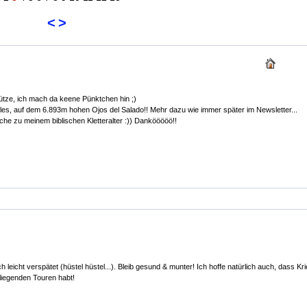
<
>
ütze, ich mach da keene Pünktchen hin ;)
es, auf dem 6.893m hohen Ojos del Salado!! Mehr dazu wie immer später im Newsletter...
sche zu meinem biblischen Kletteralter :)) Dankööööö!!
icht verspätet (hüstel hüstel...). Bleib gesund & munter! Ich hoffe natürlich auch, dass Kries
 liegenden Touren habt!