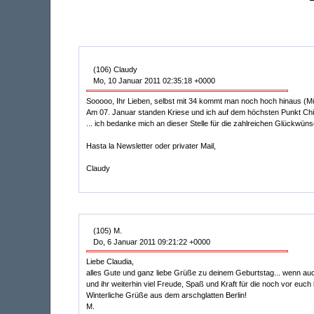
(106) Claudy
Mo, 10 Januar 2011 02:35:18 +0000
Sooooo, Ihr Lieben, selbst mit 34 kommt man noch hoch hinaus (M
Am 07. Januar standen Kriese und ich auf dem höchsten Punkt Chil
... ich bedanke mich an dieser Stelle für die zahlreichen Glückwün
Hasta la Newsletter oder privater Mail,
Claudy
(105) M.
Do, 6 Januar 2011 09:21:22 +0000
Liebe Claudia,
alles Gute und ganz liebe Grüße zu deinem Geburtstag... wenn auch le
und ihr weiterhin viel Freude, Spaß und Kraft für die noch vor euch
Winterliche Grüße aus dem arschglatten Berlin!
M.