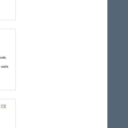
eude,
 steht.